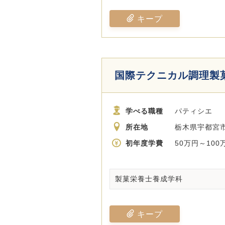
キープ
国際テクニカル調理製
学べる職種
パティシエ
所在地
栃木県宇都宮市大
初年度学費
50万円～100
製菓栄養士養成学科
キープ