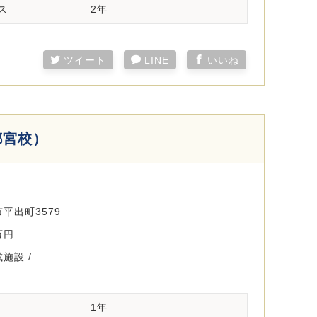
ス
2年
ツイート
LINE
いいね
都宮校）
平出町3579
万円
施設 /
1年