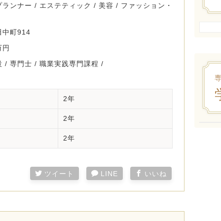
ンナー / エステティック / 美容 / ファッション・
中町914
万円
/ 専門士 / 職業実践専門課程 /
2年
2年
2年
ツイート
LINE
いいね