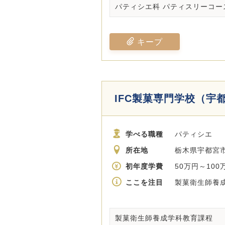
パティシエ科 パティスリーコー
キープ
IFC製菓専門学校（宇
学べる職種
パティシエ
所在地
栃木県宇都宮市
初年度学費
50万円～100
ここを注目
製菓衛生師養成
製菓衛生師養成学科教育課程