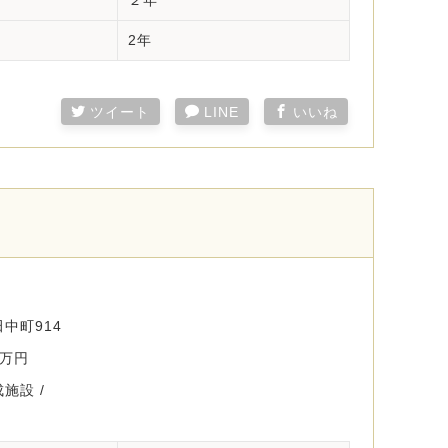
２年
2年
ツイート
LINE
いいね
中町914
0万円
施設 /