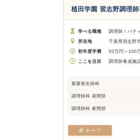
植田学園 習志野調理
学べる職種
調理師 / パテ
所在地
千葉県習志野市
初年度学費
50万円～100
ここを注目
調理師養成施設
製菓衛生師科
調理師科 昼間部
調理師科 夜間部
キープ