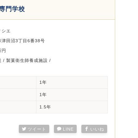
師専門学校
ィシエ
津田沼3丁目6番38号
万円
 / 製菓衛生師養成施設 /
1年
1年
1.5年
ツイート
LINE
いいね