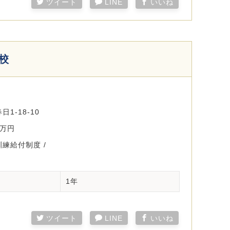
ツイート
LINE
いいね
校
1-18-10
0万円
練給付制度 /
1年
ツイート
LINE
いいね