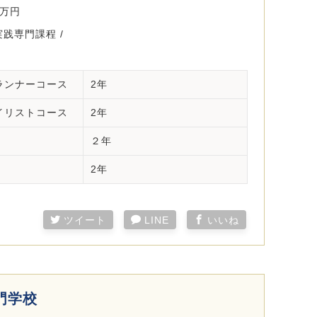
0万円
実践専門課程 /
ランナーコース
2年
イリストコース
2年
２年
2年
ツイート
LINE
いいね
門学校