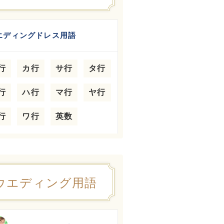
エディングドレス用語
行
カ行
サ行
タ行
行
ハ行
マ行
ヤ行
行
ワ行
英数
ウエディング用語