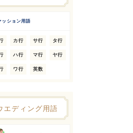
ァッション用語
行
カ行
サ行
タ行
行
ハ行
マ行
ヤ行
行
ワ行
英数
ウエディング用語