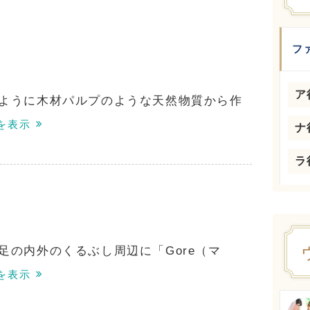
フ
ア
ように木材パルプのような天然物質から作
を表示
ナ
ラ
足の内外のくるぶし周辺に「Gore（マ
を表示