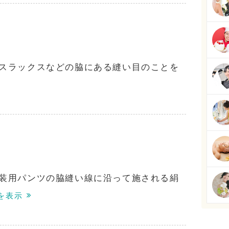
スラックスなどの脇にある縫い目のことを
装用パンツの脇縫い線に沿って施される絹
を表示