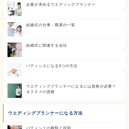
初年度学費：
50万円～100万円
企業が求めるウエディングプランナー
群馬県美容専門学校
結婚式の仕事・職業の一覧
群馬県前橋市石関町136-1
初年度学費：
30万円以下
結婚式に関連する会社
大原学園（東京校）
パティシエになる4つの方法
東京都千代田区西神田2-4-11
初年度学費：
100万円～150万円
ウエディングプランナーになるには資格が必要？
オススメの資格
足利デザイン×ビューティ専門学校
栃木県足利市田中町914
ウエディングプランナーになる方法
初年度学費：
50万円～100万円
パティシエの種類と役割