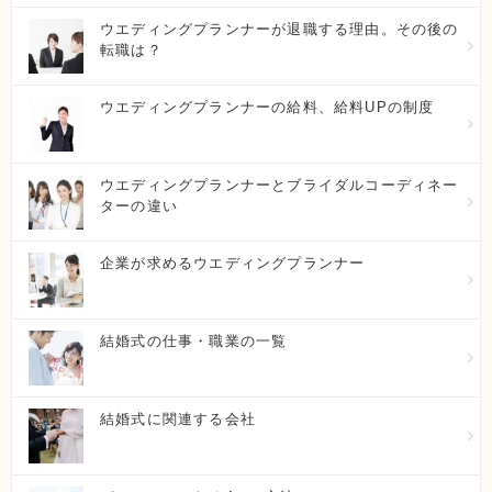
バンタンデザイン研究所（大阪校）
ウエディングプランナーが退職する理由。その後の
転職は？
大阪府大阪市中央区西心斎橋2-8-5
初年度学費：
150万円～200万円
ウエディングプランナーの給料、給料UPの制度
大阪ベルェベル ビューティコミュニケーション専門
ウエディングプランナーとブライダルコーディネー
学校
ターの違い
大阪府大阪市北区茶屋町8-30
企業が求めるウエディングプランナー
初年度学費：
100万円～150万円
小井手ファッションビューティ専門学校
結婚式の仕事・職業の一覧
広島県広島市南区金屋町1-20
初年度学費：
50万円～100万円
結婚式に関連する会社
鹿児島キャリアデザイン専門学校