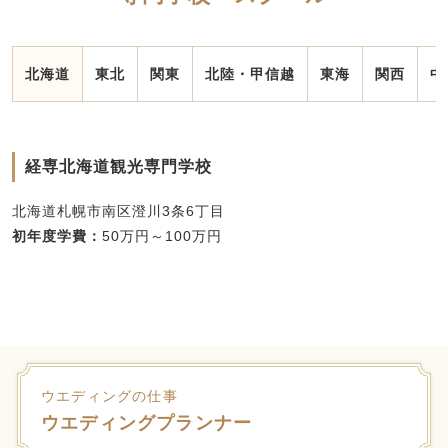
北海道
東北
関東
北陸・甲信越
東海
関西
中
経専北海道観光専門学校
北海道札幌市南区澄川3条6丁目
初年度学費：
50万円～100万円
国際マルチビジネス専門学校
宮城県仙台市青葉区中央四丁目8-32
初年度学費：
50万円～100万円
ウエディングの仕事
ウエディングプランナー
仙台総合ビジネス公務員専門学校