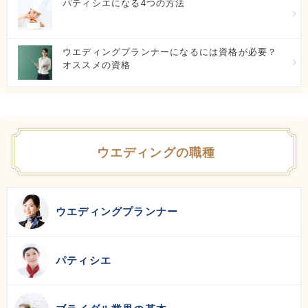
パティシエになる4つの方法
鹿児島市谷山中央２－４１７３
初年度学費：
50万円～100万円
ウエディングプランナーになるには資格が必要？
オススメの資格
福岡ホスピタリティ＆ブライダル専門学校
福岡県福岡市博多区石城町20-9
初年度学費：
100万円～150万円
ウエディングの職種
ハリウッドワールド美容専門校学
ウエディングプランナー
福岡県柳川市三橋町柳河55-1
初年度学費：
100万円～150万円
パティシエ
麻生外語観光＆製菓専門学校
福岡県福岡市博多区博多駅南1-14-17