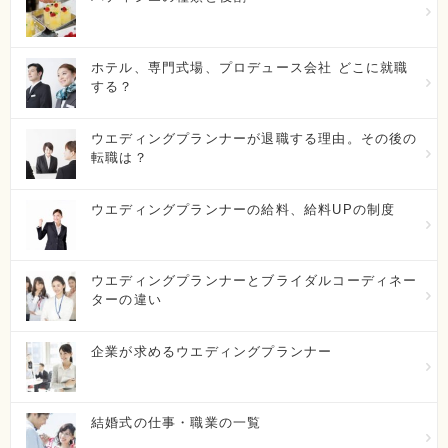
国際ホテル・ブライダル専門学校
ホテル、専門式場、プロデュース会社 どこに就職
新潟県新潟市中央区紫竹山6丁目3番5号 NSG学生総合プラザ
する？
STEP内
初年度学費：
100万円～150万円
ウエディングプランナーが退職する理由。その後の
転職は？
大原トラベル・ホテル・ブライダル専門学校（名古屋
校）
ウエディングプランナーの給料、給料UPの制度
名古屋市中村区名駅三丁目18-10
初年度学費：
50万円～100万円
ウエディングプランナーとブライダルコーディネー
ターの違い
大原トラベル・ホテル・ブライダル専門学校（静岡
企業が求めるウエディングプランナー
校）
静岡県静岡市葵区柚木103-1
結婚式の仕事・職業の一覧
初年度学費：
30万円以下