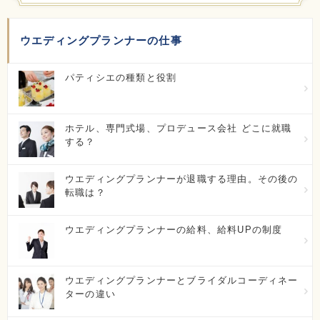
宮城県仙台市青葉区本町1-15-1
初年度学費：
ウエディングプランナーの仕事
100万円～150万円
パティシエの種類と役割
仙台ヘアメイク専門学校
宮城県仙台市青葉区中央3-4-8
ホテル、専門式場、プロデュース会社 どこに就職
初年度学費：
100万円～150万円
する？
ウエディングプランナーが退職する理由。その後の
国際ビューティ・ファッション・製菓大学校
転職は？
福島県郡山市方八町2-4-21
ウエディングプランナーの給料、給料UPの制度
初年度学費：
50万円～100万円
TBC学院 国際ファッションビューティ専門学校
ウエディングプランナーとブライダルコーディネー
ターの違い
栃木県宇都宮市二荒町6-6