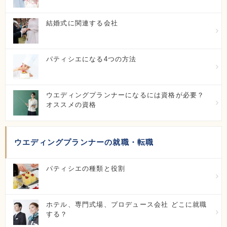
大原トラベル・ホテル・ブライダル専門学校（浜松
結婚式に関連する会社
校）
愛知県名古屋市中村区名駅3-20-8
パティシエになる4つの方法
初年度学費：
30万円以下
ウエディングプランナーになるには資格が必要？
グラムール美容専門学校
オススメの資格
大阪府大阪市浪速区難波中1-4-4
初年度学費：
100万円～150万円
ウエディングプランナーの就職・転職
パティシエの種類と役割
駿台観光＆外語ビジネス専門学校
大阪府豊中市寺内2-5-18
ホテル、専門式場、プロデュース会社 どこに就職
初年度学費：
100万円～150万円
する？