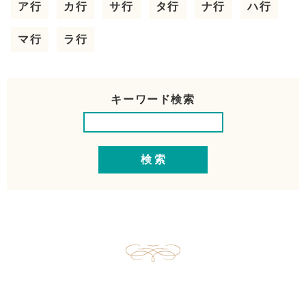
ア行
カ行
サ行
タ行
ナ行
ハ行
マ行
ラ行
キーワード検索