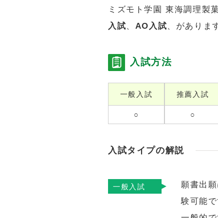
ミズモト学園 東海調理製
入試
、
AO入試
、がありま
入試方法
一般入試
推薦入試
○
○
入試タイプの解説
願書出願
一般入試
験可能で
一般的で