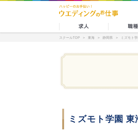
スクールTOP
東海
静岡県
ミズモト学
ミズモト学園 東