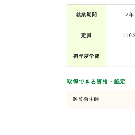
就業期間
2年
定員
110
初年度学費
取得できる資格・認定
製菓衛生師