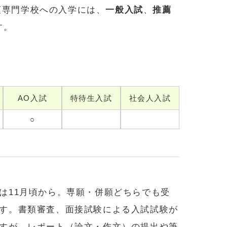
菓専門学校への入学には、
一般入試
、
推薦
す。
AO入試
特待生入試
社会人入試
○
は11月頃から。専願・併願どちらでも受
す。書類審査、面接試験による入試試験が
すが、レポート（論文・作文）の提出や筆