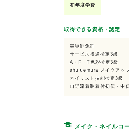
初年度学費
取得できる資格・認定
美容師免許
サービス接遇検定3級
A・F・T色彩検定3級
shu uemura メイクア
ネイリスト技能検定3級
山野流着装着付初伝・中
メイク・ネイルコ