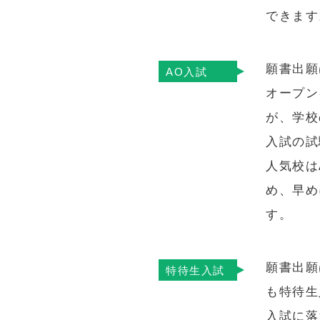
できます
願書出願
AO入試
オープン
が、学校
入試の試
人気校は
め、早め
す。
願書出願
特待生入試
も特待生
入試に落