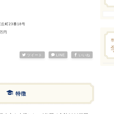
丘町23番18号
0万円
ツイート
LINE
いいね
特徴