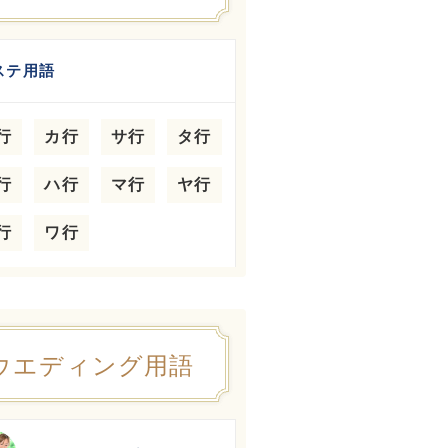
ステ用語
行
カ行
サ行
タ行
行
ハ行
マ行
ヤ行
行
ワ行
ウエディング用語